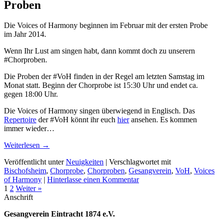
Proben
Die Voices of Harmony beginnen im Februar mit der ersten Probe
im Jahr 2014.
Wenn Ihr Lust am singen habt, dann kommt doch zu unserern
#Chorproben.
Die Proben der #VoH finden in der Regel am letzten Samstag im
Monat statt. Beginn der Chorprobe ist 15:30 Uhr und endet ca.
gegen 18:00 Uhr.
Die Voices of Harmony singen überwiegend in Englisch. Das
Repertoire
der #VoH könnt ihr euch
hier
ansehen. Es kommen
immer wieder…
Weiterlesen
→
Veröffentlicht unter
Neuigkeiten
|
Verschlagwortet mit
Bischofsheim
,
Chorprobe
,
Chorproben
,
Gesangverein
,
VoH
,
Voices
of Harmony
|
Hinterlasse einen Kommentar
1
2
Weiter »
Anschrift
Gesangverein Eintracht 1874 e.V.