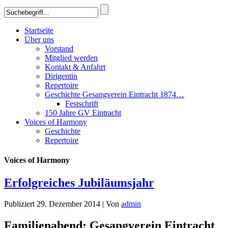
Startseite
Über uns
Vorstand
Mitglied werden
Kontakt & Anfahrt
Dirigentin
Repertoire
Geschichte Gesangverein Eintracht 1874…
Festschrift
150 Jahre GV Eintracht
Voices of Harmony
Geschichte
Repertoire
Voices of Harmony
Erfolgreiches Jubiläumsjahr
Publiziert
29. Dezember 2014
|
Von
admin
Familienabend: Gesangverein Eintracht