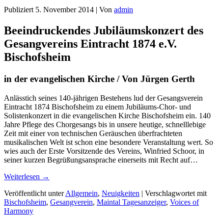
Publiziert
5. November 2014
|
Von
admin
Beeindruckendes Jubiläumskonzert des
Gesangvereins Eintracht 1874 e.V.
Bischofsheim
in der evangelischen Kirche / Von Jürgen Gerth
Anlässtich seines 140-jährigen Bestehens lud der Gesangsverein
Eintracht 1874 Bischofsheim zu einem Jubiläums-Chor- und
Solistenkonzert in die evangelischen Kirche Bischofsheim ein. 140
Jahre Pflege des Chorgesangs bis in unsere heutige, schnelllebige
Zeit mit einer von technischen Geräuschen überfrachteten
musikalischen Welt ist schon eine besondere Veranstaltung wert. So
wies auch der Erste Vorsitzende des Vereins, Winfried Schoor, in
seiner kurzen Begrüßungsansprache einerseits mit Recht auf…
Weiterlesen
→
Veröffentlicht unter
Allgemein
,
Neuigkeiten
|
Verschlagwortet mit
Bischofsheim
,
Gesangverein
,
Maintal Tagesanzeiger
,
Voices of
Harmony