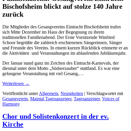
Bischofsheim blickt auf stolze 140 Jahre
zurück
Die Mitglieder des Gesangvereins Eintracht Bischofsheim trafen
sich Mitte Dezember im Haus der Begegnung zu ihrem
traditionellen Familienabend. Der Erste Vorsitzende Winfried
Schoor begrüßte die zahlreich erschienenen Sängerinnen, Sänger
und Freunde des Vereins. In einem kurzen Rückblick erinnerte er an
die Aktivitäten und Veranstaltungen im ablaufenden Jubiläumsjahr.
Der Januar stand ganz im Zeichen des Eintracht-Karnevals, der
diesmal unter dem Motto „Südseezauber“ stattfand. Es war eine
gelungene Veranstaltung mit viel Gesang,…
Weiterlesen
→
Veröffentlicht unter
Allgemein
,
Neuigkeiten
|
Verschlagwortet mit
Gesangverein
,
Maintal Tagesanzeiger
,
Tagesanzeiger
,
Voices of
Harmony
Chor und Solistenkonzert in der ev.
Kirche