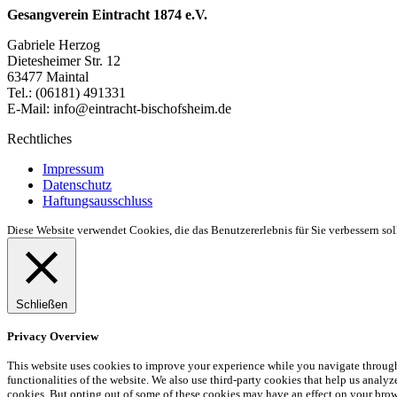
Gesangverein Eintracht 1874 e.V.
Gabriele Herzog
Dietesheimer Str. 12
63477 Maintal
Tel.: (06181) 491331
E-Mail: info@eintracht-bischofsheim.de
Rechtliches
Impressum
Datenschutz
Haftungsausschluss
Diese Website verwendet Cookies, die das Benutzererlebnis für Sie verbessern so
Schließen
Privacy Overview
This website uses cookies to improve your experience while you navigate through t
functionalities of the website. We also use third-party cookies that help us anal
cookies. But opting out of some of these cookies may have an effect on your bro