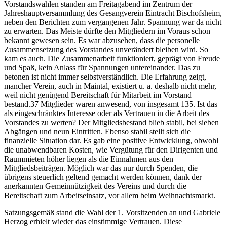
Vorstandswahlen standen am Freitagabend im Zentrum der
Jahreshauptversammlung des Gesangverein Eintracht Bischofsheim,
neben den Berichten zum vergangenen Jahr. Spannung war da nicht
zu erwarten. Das Meiste dürfte den Mitgliedern im Voraus schon
bekannt gewesen sein. Es war abzusehen, dass die personelle
Zusammensetzung des Vorstandes unverändert bleiben wird. So
kam es auch. Die Zusammenarbeit funktioniert, geprägt von Freude
und Spaß, kein Anlass für Spannungen untereinander. Das zu
betonen ist nicht immer selbstverständlich. Die Erfahrung zeigt,
mancher Verein, auch in Maintal, existiert u. a. deshalb nicht mehr,
weil nicht genügend Bereitschaft für Mitarbeit im Vorstand
bestand.37 Mitglieder waren anwesend, von insgesamt 135. Ist das
als eingeschränktes Interesse oder als Vertrauen in die Arbeit des
Vorstandes zu werten? Der Mitgliedsbestand blieb stabil, bei sieben
Abgängen und neun Eintritten. Ebenso stabil stellt sich die
finanzielle Situation dar. Es gab eine positive Entwicklung, obwohl
die unabwendbaren Kosten, wie Vergütung für den Dirigenten und
Raummieten höher liegen als die Einnahmen aus den
Mitgliedsbeiträgen. Möglich war das nur durch Spenden, die
übrigens steuerlich geltend gemacht werden können, dank der
anerkannten Gemeinnützigkeit des Vereins und durch die
Bereitschaft zum Arbeitseinsatz, vor allem beim Weihnachtsmarkt.
Satzungsgemäß stand die Wahl der 1. Vorsitzenden an und Gabriele
Herzog erhielt wieder das einstimmige Vertrauen. Diese