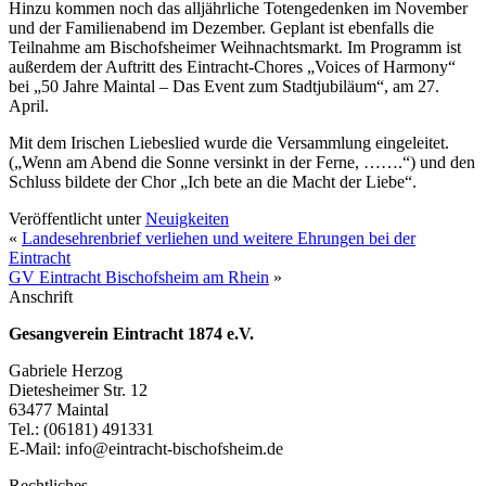
Hinzu kommen noch das alljährliche Totengedenken im November
und der Familienabend im Dezember. Geplant ist ebenfalls die
Teilnahme am Bischofsheimer Weihnachtsmarkt. Im Programm ist
außerdem der Auftritt des Eintracht-Chores „Voices of Harmony“
bei „50 Jahre Maintal – Das Event zum Stadtjubiläum“, am 27.
April.
Mit dem Irischen Liebeslied wurde die Versammlung eingeleitet.
(„Wenn am Abend die Sonne versinkt in der Ferne, …….“) und den
Schluss bildete der Chor „Ich bete an die Macht der Liebe“.
Veröffentlicht unter
Neuigkeiten
«
Landesehrenbrief verliehen und weitere Ehrungen bei der
Eintracht
GV Eintracht Bischofsheim am Rhein
»
Anschrift
Gesangverein Eintracht 1874 e.V.
Gabriele Herzog
Dietesheimer Str. 12
63477 Maintal
Tel.: (06181) 491331
E-Mail: info@eintracht-bischofsheim.de
Rechtliches