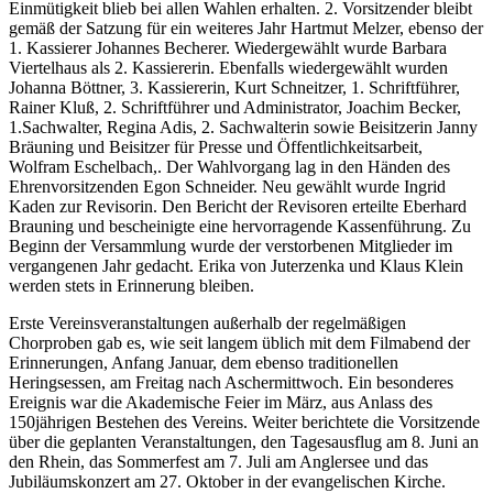
Einmütigkeit blieb bei allen Wahlen erhalten. 2. Vorsitzender bleibt
gemäß der Satzung für ein weiteres Jahr Hartmut Melzer, ebenso der
1. Kassierer Johannes Becherer. Wiedergewählt wurde Barbara
Viertelhaus als 2. Kassiererin. Ebenfalls wiedergewählt wurden
Johanna Böttner, 3. Kassiererin, Kurt Schneitzer, 1. Schriftführer,
Rainer Kluß, 2. Schriftführer und Administrator, Joachim Becker,
1.Sachwalter, Regina Adis, 2. Sachwalterin sowie Beisitzerin Janny
Bräuning und Beisitzer für Presse und Öffentlichkeitsarbeit,
Wolfram Eschelbach,. Der Wahlvorgang lag in den Händen des
Ehrenvorsitzenden Egon Schneider. Neu gewählt wurde Ingrid
Kaden zur Revisorin. Den Bericht der Revisoren erteilte Eberhard
Brauning und bescheinigte eine hervorragende Kassenführung. Zu
Beginn der Versammlung wurde der verstorbenen Mitglieder im
vergangenen Jahr gedacht. Erika von Juterzenka und Klaus Klein
werden stets in Erinnerung bleiben.
Erste Vereinsveranstaltungen außerhalb der regelmäßigen
Chorproben gab es, wie seit langem üblich mit dem Filmabend der
Erinnerungen, Anfang Januar, dem ebenso traditionellen
Heringsessen, am Freitag nach Aschermittwoch. Ein besonderes
Ereignis war die Akademische Feier im März, aus Anlass des
150jährigen Bestehen des Vereins. Weiter berichtete die Vorsitzende
über die geplanten Veranstaltungen, den Tagesausflug am 8. Juni an
den Rhein, das Sommerfest am 7. Juli am Anglersee und das
Jubiläumskonzert am 27. Oktober in der evangelischen Kirche.