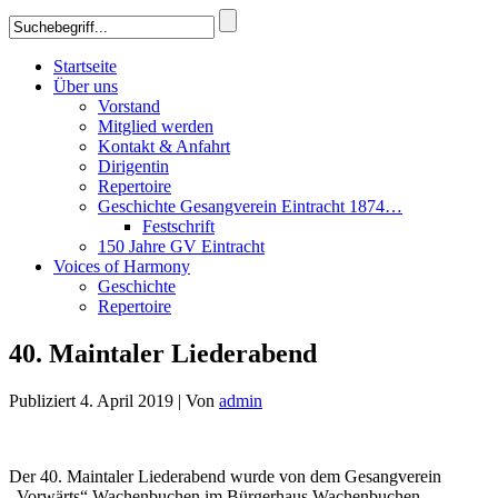
Startseite
Über uns
Vorstand
Mitglied werden
Kontakt & Anfahrt
Dirigentin
Repertoire
Geschichte Gesangverein Eintracht 1874…
Festschrift
150 Jahre GV Eintracht
Voices of Harmony
Geschichte
Repertoire
40. Maintaler Liederabend
Publiziert
4. April 2019
|
Von
admin
Der 40. Maintaler Liederabend wurde von dem Gesangverein
„Vorwärts“ Wachenbuchen im Bürgerhaus Wachenbuchen