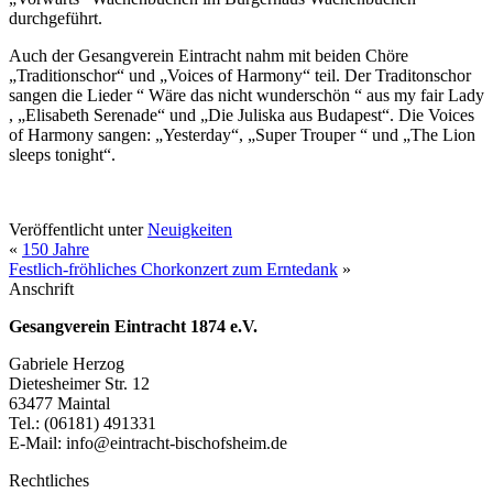
durchgeführt.
Auch der Gesangverein Eintracht nahm mit beiden Chöre
„Traditionschor“ und „Voices of Harmony“ teil. Der Traditonschor
sangen die Lieder “ Wäre das nicht wunderschön “ aus my fair Lady
, „Elisabeth Serenade“ und „Die Juliska aus Budapest“. Die Voices
of Harmony sangen: „Yesterday“, „Super Trouper “ und „The Lion
sleeps tonight“.
Veröffentlicht unter
Neuigkeiten
«
150 Jahre
Festlich-fröhliches Chorkonzert zum Erntedank
»
Anschrift
Gesangverein Eintracht 1874 e.V.
Gabriele Herzog
Dietesheimer Str. 12
63477 Maintal
Tel.: (06181) 491331
E-Mail: info@eintracht-bischofsheim.de
Rechtliches