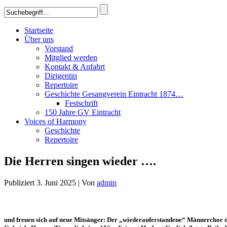
Startseite
Über uns
Vorstand
Mitglied werden
Kontakt & Anfahrt
Dirigentin
Repertoire
Geschichte Gesangverein Eintracht 1874…
Festschrift
150 Jahre GV Eintracht
Voices of Harmony
Geschichte
Repertoire
Die Herren singen wieder ….
Publiziert
3. Juni 2025
|
Von
admin
und freuen sich auf neue Mitsänger: Der „wiederauferstandene“ Männerchor d