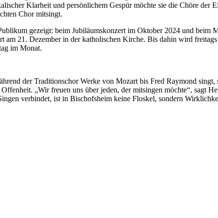
scher Klarheit und persönlichem Gespür möchte sie die Chöre der Ein
schten Chor mitsingt.
Publikum gezeigt: beim Jubiläumskonzert im Oktober 2024 und beim Ma
zert am 21. Dezember in der katholischen Kirche. Bis dahin wird freit
tag im Monat.
Während der Traditionschor Werke von Mozart bis Fred Raymond singt, s
 Offenheit. „Wir freuen uns über jeden, der mitsingen möchte“, sagt H
Singen verbindet, ist in Bischofsheim keine Floskel, sondern Wirklichke