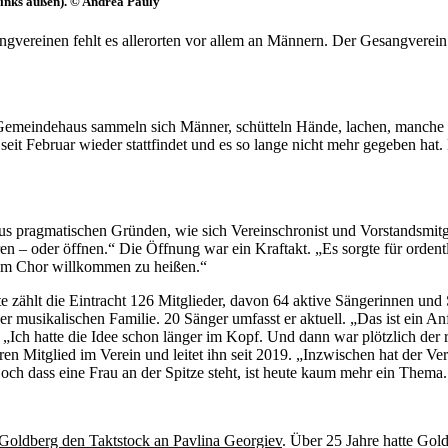
links außen). © Andrea Pauly
ngvereinen fehlt es allerorten vor allem an Männern. Der Gesangverein
Gemeindehaus sammeln sich Männer, schütteln Hände, lachen, manche k
 seit Februar wieder stattfindet und es so lange nicht mehr gegeben ha
us pragmatischen Gründen, wie sich Vereinschronist und Vorstandsmitgl
en – oder öffnen.“ Die Öffnung war ein Kraftakt. „Es sorgte für orden
 im Chor willkommen zu heißen.“
te zählt die Eintracht 126 Mitglieder, davon 64 aktive Sängerinnen u
musikalischen Familie. 20 Sänger umfasst er aktuell. „Das ist ein Anfan
. „Ich hatte die Idee schon länger im Kopf. Und dann war plötzlich de
en Mitglied im Verein und leitet ihn seit 2019. „Inzwischen hat der Ve
 dass eine Frau an der Spitze steht, ist heute kaum mehr ein Thema. D
Goldberg den Taktstock an Pavlina
Georgiev
. Über 25 Jahre hatte Gol