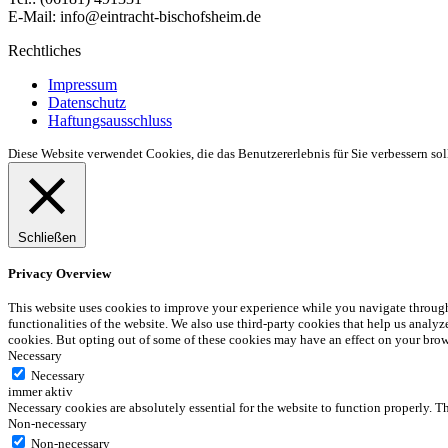
E-Mail: info@eintracht-bischofsheim.de
Rechtliches
Impressum
Datenschutz
Haftungsausschluss
Diese Website verwendet Cookies, die das Benutzererlebnis für Sie verbessern so
Schließen
Privacy Overview
This website uses cookies to improve your experience while you navigate through t
functionalities of the website. We also use third-party cookies that help us anal
cookies. But opting out of some of these cookies may have an effect on your bro
Necessary
Necessary
immer aktiv
Necessary cookies are absolutely essential for the website to function properly. T
Non-necessary
Non-necessary