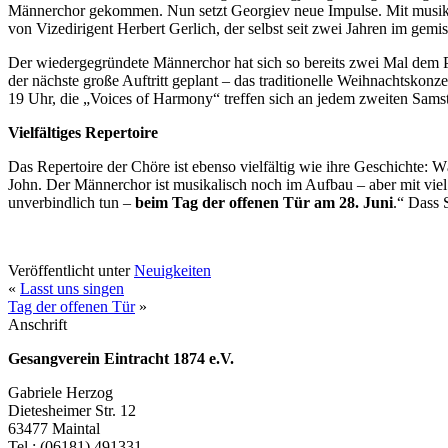
Männerchor gekommen. Nun setzt Georgiev neue Impulse. Mit musikali
von Vizedirigent Herbert Gerlich, der selbst seit zwei Jahren im gemi
Der wiedergegründete Männerchor hat sich so bereits zwei Mal dem 
der nächste große Auftritt geplant – das traditionelle Weihnachtskon
19 Uhr, die „Voices of Harmony“ treffen sich an jedem zweiten Sams
Vielfältiges Repertoire
Das Repertoire der Chöre ist ebenso vielfältig wie ihre Geschichte: 
John. Der Männerchor ist musikalisch noch im Aufbau – aber mit viel
unverbindlich tun –
beim Tag der offenen Tür am 28. Juni
.“ Dass 
Veröffentlicht unter
Neuigkeiten
«
Lasst uns singen
Tag der offenen Tür
»
Anschrift
Gesangverein Eintracht 1874 e.V.
Gabriele Herzog
Dietesheimer Str. 12
63477 Maintal
Tel.: (06181) 491331