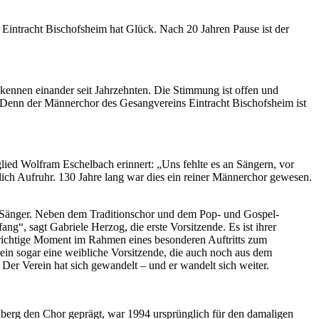
 Eintracht Bischofsheim hat Glück. Nach 20 Jahren Pause ist der
ennen einander seit Jahrzehnten. Die Stimmung ist offen und
t. Denn der Männerchor des Gesangvereins Eintracht Bischofsheim ist
ied Wolfram Eschelbach erinnert: „Uns fehlte es an Sängern, vor
tlich Aufruhr. 130 Jahre lang war dies ein reiner Männerchor gewesen.
nd Sänger. Neben dem Traditionschor und dem Pop- und Gospel-
g“, sagt Gabriele Herzog, die erste Vorsitzende. Es ist ihrer
r richtige Moment im Rahmen eines besonderen Auftritts zum
rein sogar eine weibliche Vorsitzende, die auch noch aus dem
er Verein hat sich gewandelt – und er wandelt sich weiter.
dberg den Chor geprägt, war 1994 ursprünglich für den damaligen