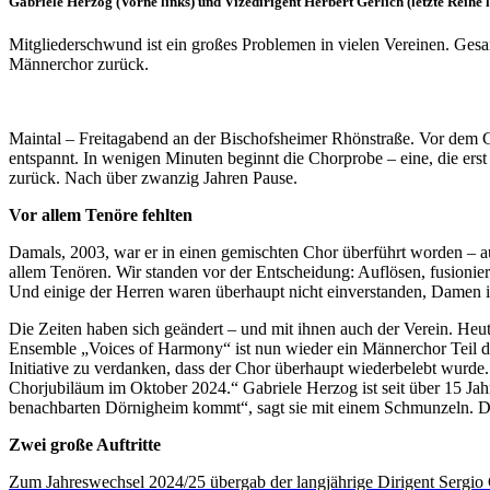
Gabriele Herzog (Vorne links) und Vizedirigent Herbert Gerlich (letzte Reihe 
Mitgliederschwund ist ein großes Problemen in vielen Vereinen. Gesa
Männerchor zurück.
Maintal – Freitagabend an der Bischofsheimer Rhönstraße. Vor dem 
entspannt. In wenigen Minuten beginnt die Chorprobe – eine, die erst
zurück. Nach über zwanzig Jahren Pause.
Vor allem Tenöre fehlten
Damals, 2003, war er in einen gemischten Chor überführt worden – a
allem Tenören. Wir standen vor der Entscheidung: Auflösen, fusionier
Und einige der Herren waren überhaupt nicht einverstanden, Damen
Die Zeiten haben sich geändert – und mit ihnen auch der Verein. Heu
Ensemble „Voices of Harmony“ ist nun wieder ein Männerchor Teil der 
Initiative zu verdanken, dass der Chor überhaupt wiederbelebt wurde
Chorjubiläum im Oktober 2024.“ Gabriele Herzog ist seit über 15 Jahr
benachbarten Dörnigheim kommt“, sagt sie mit einem Schmunzeln. Doch
Zwei große Auftritte
Zum Jahreswechsel 2024/25 übergab der langjährige Dirigent Sergio 